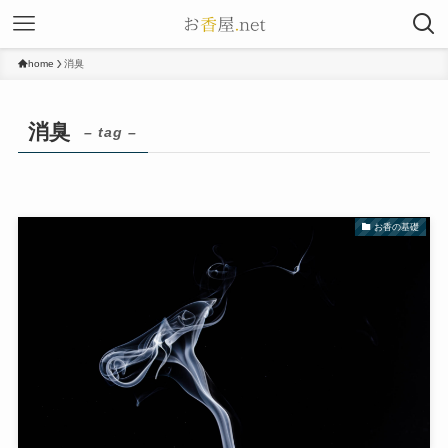
home
消臭
消臭
– tag –
お香の基礎