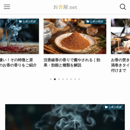
お香の基礎
お香の種類
！その特徴と原
沈香線香の香りで癒やされる｜効
お香の焚き方入
香の香りをご紹介
果・効能と種類を解説
渦巻きタイプ別
付けまで
お香の基礎